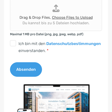
Drag & Drop Files,
Choose Files to Upload
Du kannst bis zu 5 Dateien hochladen.
Maximal 1 MB pro Datei (png, jpg, jpeg, webp, pdf)
D
Ich bin mit den
Datenschutzbestimmungen
S
einverstanden.
*
G
V
Absenden
O
-
A
E
l
i
t
n
e
v
r