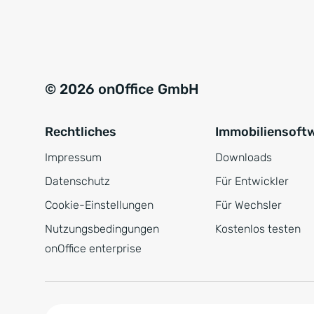
e
a
r
t
s
i
t
v
© 2026 onOffice GmbH
ä
e
n
:
Rechtliches
Immobiliensoft
d
n
Impressum
Downloads
i
Datenschutz
Für Entwickler
s
Cookie-Einstellungen
Für Wechsler
*
Nutzungsbedingungen
Kostenlos testen
onOffice enterprise