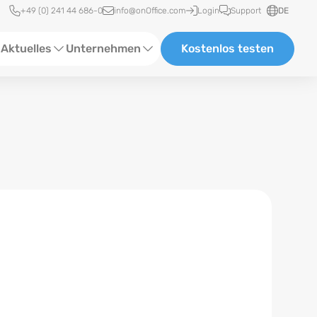
Schnellzugriff
+49 (0) 241 44 686-0
info@onOffice.com
Login
Support
DE
Aktuelles
Unternehmen
Kostenlos testen
ebinare
Über Uns
tatus-News
Partner und Kooperationen
eranstaltungen
Karriere
eferenzen
log
ewsletter
n