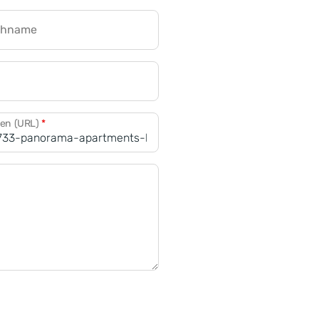
chname
CRM für Banken
den (URL)
*