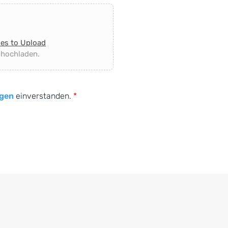
les to Upload
 hochladen.
gen
einverstanden.
*