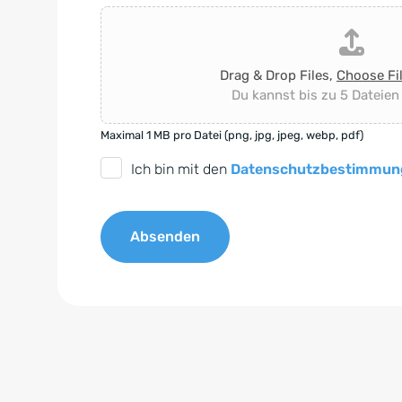
Drag & Drop Files,
Choose Fi
Du kannst bis zu 5 Dateien
Maximal 1 MB pro Datei (png, jpg, jpeg, webp, pdf)
D
Ich bin mit den
Datenschutzbestimmun
S
G
Absenden
V
O
A
-
l
E
t
i
e
n
r
v
n