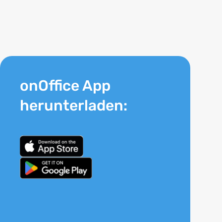
onOffice App
herunterladen: