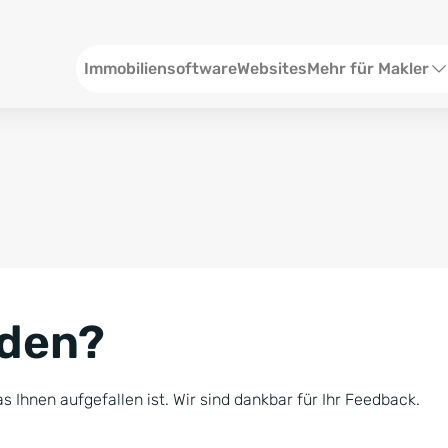
Header
Immobiliensoftware
Websites
Mehr für Makler
SEO und Content
W
Social Media
S
Social Ads
V
Google Ads
R
nden?
Newsletter-Pakete
B
Consulting
N
s Ihnen aufgefallen ist. Wir sind dankbar für Ihr Feedback.
Softwareschulunge