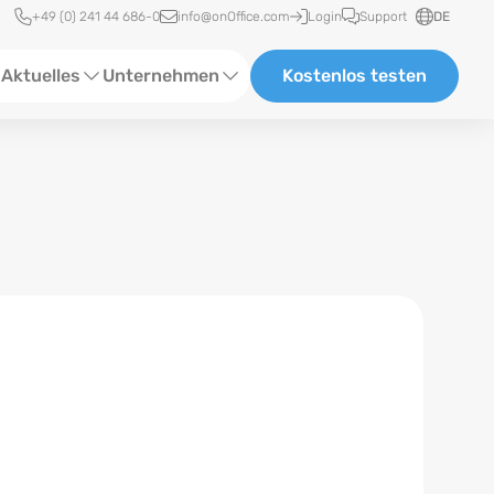
Schnellzugriff
+49 (0) 241 44 686-0
info@onOffice.com
Login
Support
DE
Aktuelles
Unternehmen
Kostenlos testen
ebinare
Über Uns
tatus-News
Partner und Kooperationen
eranstaltungen
Karriere
eferenzen
log
ewsletter
n