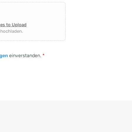
les to Upload
 hochladen.
gen
einverstanden.
*