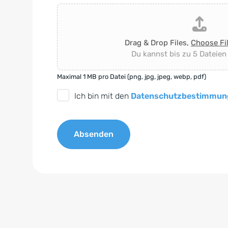
Drag & Drop Files,
Choose Fi
Du kannst bis zu 5 Dateien
Maximal 1 MB pro Datei (png, jpg, jpeg, webp, pdf)
D
Ich bin mit den
Datenschutzbestimmun
S
G
Absenden
V
O
A
-
l
E
t
i
e
n
r
v
n