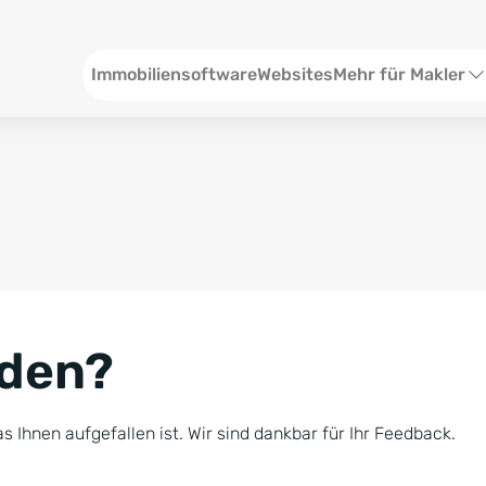
Header
Immobiliensoftware
Websites
Mehr für Makler
SEO und Content
W
Social Media
S
Social Ads
V
Google Ads
R
nden?
Newsletter-Pakete
B
Consulting
N
s Ihnen aufgefallen ist. Wir sind dankbar für Ihr Feedback.
Softwareschulunge