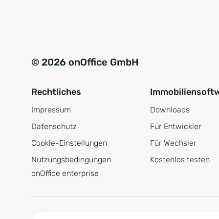
e
a
r
t
s
i
t
v
© 2026 onOffice GmbH
ä
e
n
:
Rechtliches
Immobiliensoft
d
n
Impressum
Downloads
i
Datenschutz
Für Entwickler
s
Cookie-Einstellungen
Für Wechsler
*
Nutzungsbedingungen
Kostenlos testen
onOffice enterprise