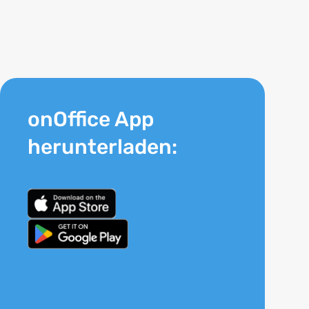
onOffice App
herunterladen: