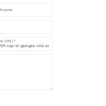
chname
CRM für Banken
den (URL)
*