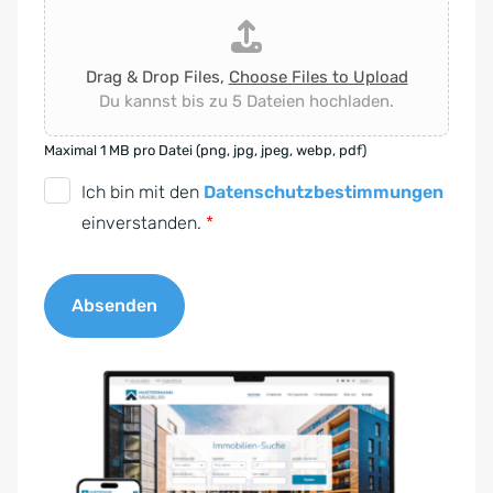
Drag & Drop Files,
Choose Files to Upload
Du kannst bis zu 5 Dateien hochladen.
Maximal 1 MB pro Datei (png, jpg, jpeg, webp, pdf)
D
Ich bin mit den
Datenschutzbestimmungen
S
einverstanden.
*
G
V
Absenden
O
-
A
E
l
i
t
n
e
v
r