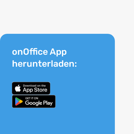
onOffice App
herunterladen: