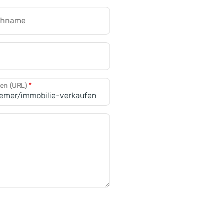
chname
CRM für Banken
den (URL)
*