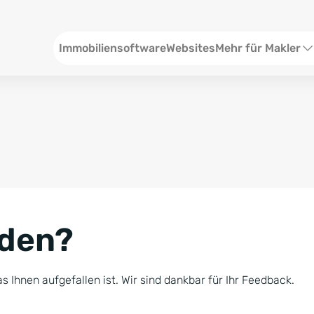
Header
Immobiliensoftware
Websites
Mehr für Makler
SEO und Content
W
Social Media
S
Social Ads
V
Google Ads
R
nden?
Newsletter-Pakete
B
Consulting
N
s Ihnen aufgefallen ist. Wir sind dankbar für Ihr Feedback.
Softwareschulunge