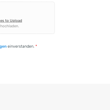
les to Upload
 hochladen.
gen
einverstanden.
*