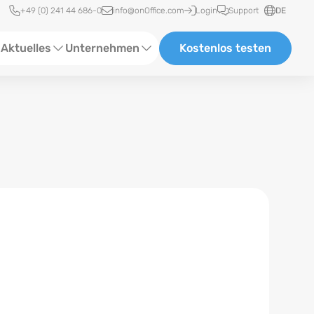
Schnellzugriff
+49 (0) 241 44 686-0
info@onOffice.com
Login
Support
DE
Aktuelles
Unternehmen
Kostenlos testen
ebinare
Über Uns
tatus-News
Partner und Kooperationen
eranstaltungen
Karriere
eferenzen
log
ewsletter
n