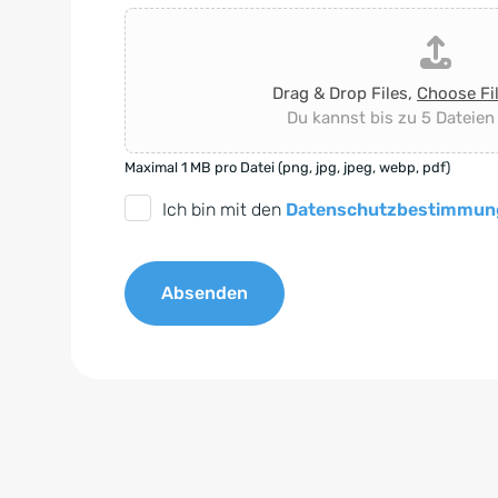
Drag & Drop Files,
Choose Fi
Du kannst bis zu 5 Dateien
Maximal 1 MB pro Datei (png, jpg, jpeg, webp, pdf)
D
Ich bin mit den
Datenschutzbestimmun
S
G
Absenden
V
O
A
-
l
E
t
i
e
n
r
v
n