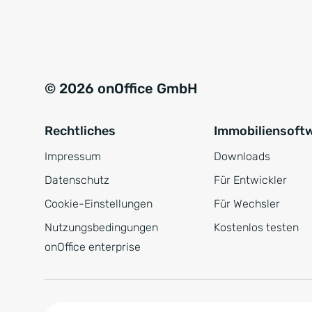
e
a
r
t
s
i
t
v
© 2026 onOffice GmbH
ä
e
n
:
Rechtliches
Immobiliensoft
d
n
Impressum
Downloads
i
Datenschutz
Für Entwickler
s
Cookie-Einstellungen
Für Wechsler
*
Nutzungsbedingungen
Kostenlos testen
onOffice enterprise