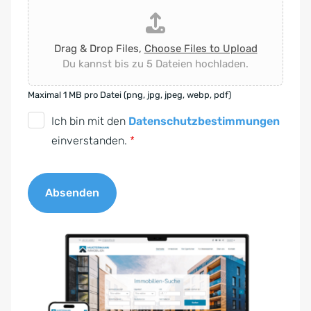
Drag & Drop Files,
Choose Files to Upload
Du kannst bis zu 5 Dateien hochladen.
Maximal 1 MB pro Datei (png, jpg, jpeg, webp, pdf)
D
Ich bin mit den
Datenschutzbestimmungen
S
einverstanden.
*
G
V
Absenden
O
-
A
E
l
i
t
n
e
v
r