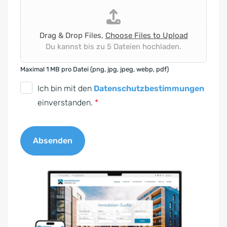
Drag & Drop Files,
Choose Files to Upload
Du kannst bis zu 5 Dateien hochladen.
Maximal 1 MB pro Datei (png, jpg, jpeg, webp, pdf)
D
Ich bin mit den
Datenschutzbestimmungen
S
einverstanden.
*
G
V
Absenden
O
-
A
E
l
i
t
n
e
v
r