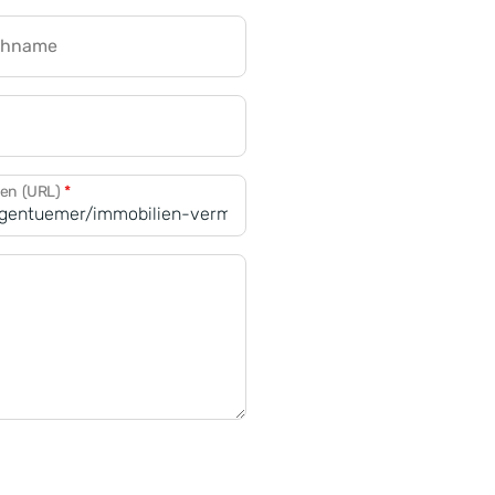
chname
CRM für Banken
den (URL)
*