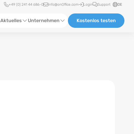
Schnellzugriff
+49 (0) 241 44 686-0
info@onOffice.com
Login
Support
DE
Aktuelles
Unternehmen
Kostenlos testen
ebinare
Über Uns
tatus-News
Partner und Kooperationen
eranstaltungen
Karriere
eferenzen
log
ewsletter
n