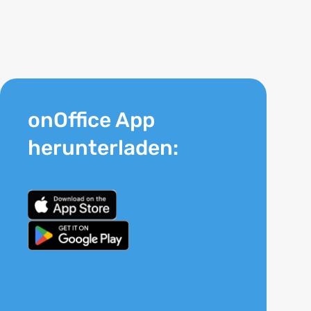
onOffice App
herunterladen: