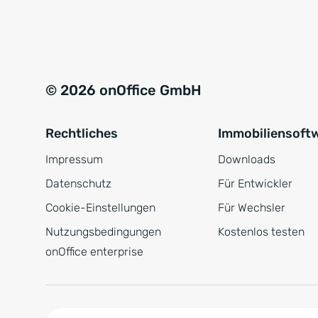
e
a
r
t
s
i
t
v
© 2026 onOffice GmbH
ä
e
n
:
Rechtliches
Immobiliensoft
d
n
Impressum
Downloads
i
Datenschutz
Für Entwickler
s
Cookie-Einstellungen
Für Wechsler
*
Nutzungsbedingungen
Kostenlos testen
onOffice enterprise