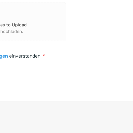
les to Upload
 hochladen.
gen
einverstanden.
*