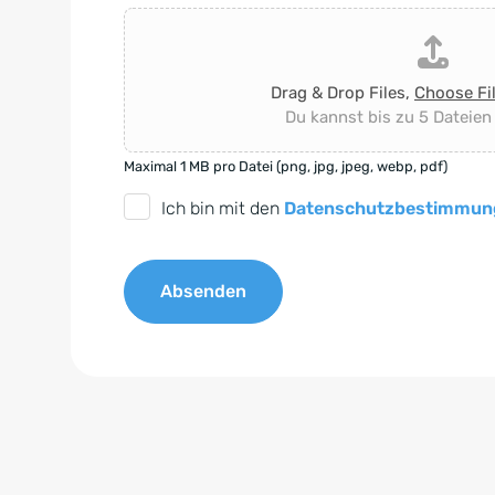
Drag & Drop Files,
Choose Fi
Du kannst bis zu 5 Dateien
Maximal 1 MB pro Datei (png, jpg, jpeg, webp, pdf)
D
Ich bin mit den
Datenschutzbestimmun
S
G
Absenden
V
O
A
-
l
E
t
i
e
n
r
v
n