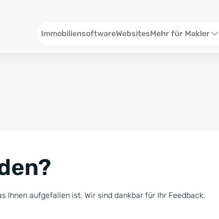
Header
Immobiliensoftware
Websites
Mehr für Makler
SEO und Content
W
Social Media
S
Social Ads
V
Google Ads
R
nden?
Newsletter-Pakete
B
Consulting
N
s Ihnen aufgefallen ist. Wir sind dankbar für Ihr Feedback.
Softwareschulunge