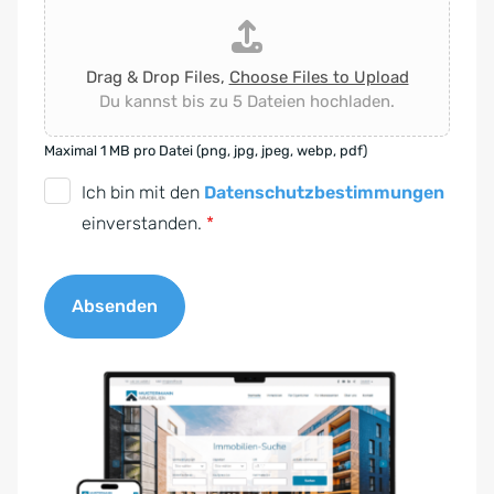
Drag & Drop Files,
Choose Files to Upload
Du kannst bis zu 5 Dateien hochladen.
Maximal 1 MB pro Datei (png, jpg, jpeg, webp, pdf)
D
Ich bin mit den
Datenschutzbestimmungen
S
einverstanden.
*
G
V
Absenden
O
-
A
E
l
i
t
n
e
v
r