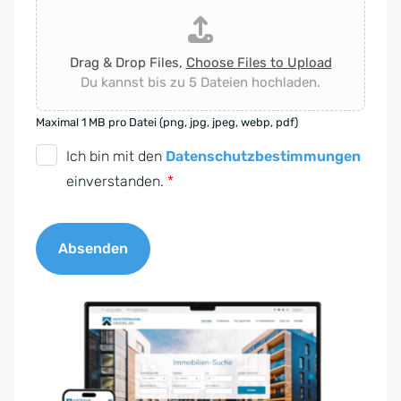
Drag & Drop Files,
Choose Files to Upload
Du kannst bis zu 5 Dateien hochladen.
Maximal 1 MB pro Datei (png, jpg, jpeg, webp, pdf)
D
Ich bin mit den
Datenschutzbestimmungen
S
einverstanden.
*
G
V
Absenden
O
-
A
E
l
i
t
n
e
v
r