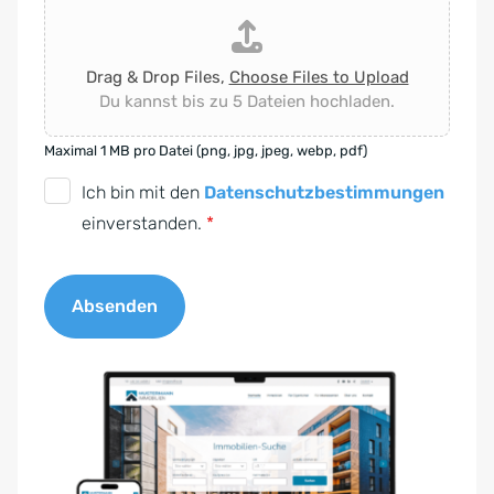
Drag & Drop Files,
Choose Files to Upload
Du kannst bis zu 5 Dateien hochladen.
Maximal 1 MB pro Datei (png, jpg, jpeg, webp, pdf)
D
Ich bin mit den
Datenschutzbestimmungen
S
einverstanden.
*
G
V
Absenden
O
-
A
E
l
i
t
n
e
v
r