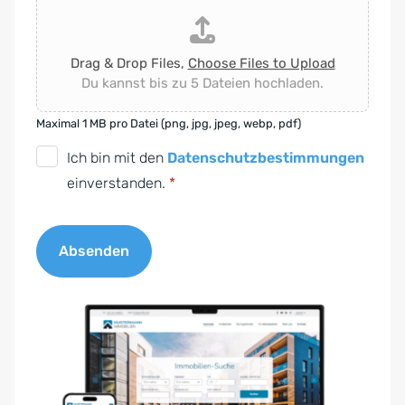
Drag & Drop Files,
Choose Files to Upload
Du kannst bis zu 5 Dateien hochladen.
Maximal 1 MB pro Datei (png, jpg, jpeg, webp, pdf)
D
Ich bin mit den
Datenschutzbestimmungen
S
einverstanden.
*
G
V
Absenden
O
-
A
E
l
i
t
n
e
v
r