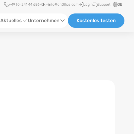
Schnellzugriff
+49 (0) 241 44 686-0
info@onOffice.com
Login
Support
DE
Aktuelles
Unternehmen
Kostenlos testen
ebinare
Über Uns
tatus-News
Partner und Kooperationen
eranstaltungen
Karriere
eferenzen
log
ewsletter
n