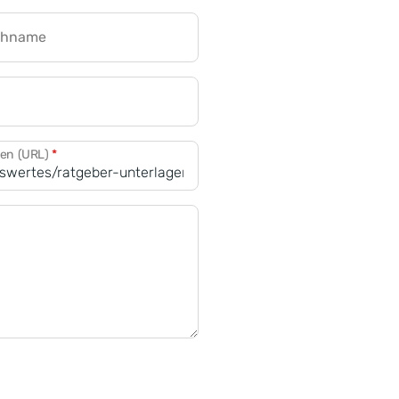
chname
CRM für Banken
den (URL)
*