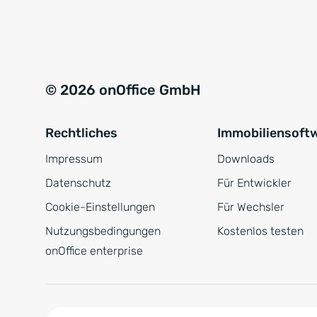
e
a
r
t
s
i
t
v
© 2026 onOffice GmbH
ä
e
n
:
Rechtliches
Immobiliensoft
d
n
Impressum
Downloads
i
Datenschutz
Für Entwickler
s
Cookie-Einstellungen
Für Wechsler
*
Nutzungsbedingungen
Kostenlos testen
onOffice enterprise