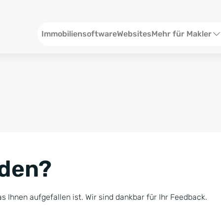
Header
Immobiliensoftware
Websites
Mehr für Makler
SEO und Content
W
Social Media
S
Social Ads
V
Google Ads
R
nden?
Newsletter-Pakete
B
Consulting
N
s Ihnen aufgefallen ist. Wir sind dankbar für Ihr Feedback.
Softwareschulunge