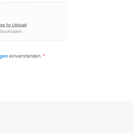
les to Upload
 hochladen.
gen
einverstanden.
*