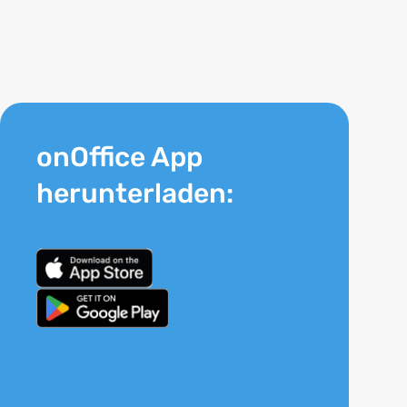
onOffice App
herunterladen: