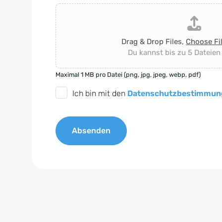
Drag & Drop Files,
Choose Fi
Du kannst bis zu 5 Dateien
Maximal 1 MB pro Datei (png, jpg, jpeg, webp, pdf)
D
Ich bin mit den
Datenschutzbestimmun
S
G
Absenden
V
O
A
-
l
E
t
i
e
n
r
v
n