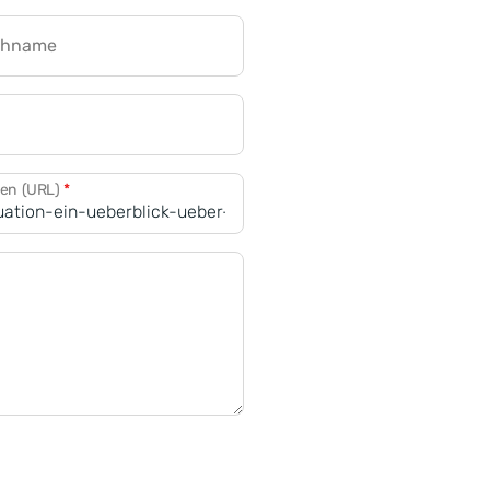
chname
CRM für Banken
den (URL)
*