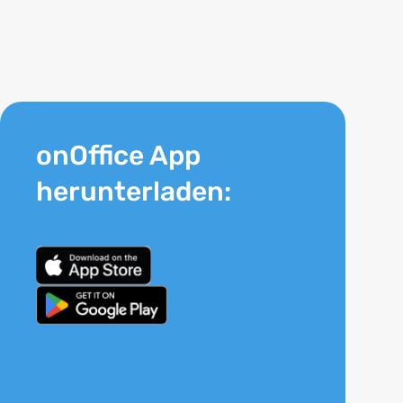
onOffice App
herunterladen: