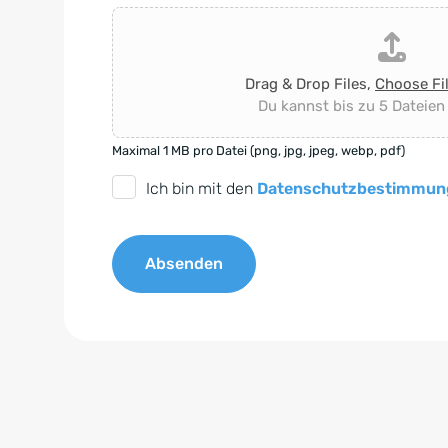
Drag & Drop Files,
Choose Fi
Du kannst bis zu 5 Dateien
Maximal 1 MB pro Datei (png, jpg, jpeg, webp, pdf)
D
Ich bin mit den
Datenschutzbestimmun
S
G
Absenden
V
O
A
-
l
E
t
i
e
n
r
v
n