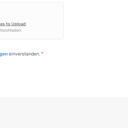
les to Upload
 hochladen.
gen
einverstanden.
*