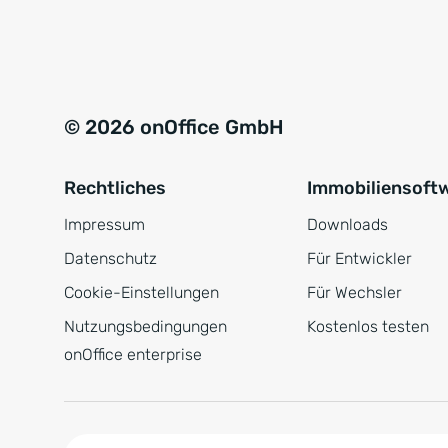
e
a
r
t
s
i
t
v
© 2026 onOffice GmbH
ä
e
n
:
Rechtliches
Immobiliensoft
d
n
Impressum
Downloads
i
Datenschutz
Für Entwickler
s
Cookie-Einstellungen
Für Wechsler
*
Nutzungsbedingungen
Kostenlos testen
onOffice enterprise