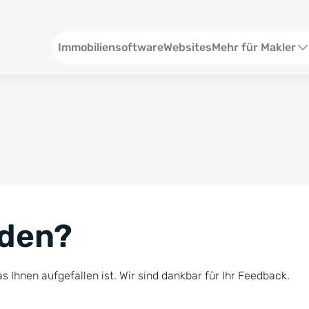
Header
Immobiliensoftware
Websites
Mehr für Makler
SEO und Content
W
Social Media
S
Social Ads
V
Google Ads
R
nden?
Newsletter-Pakete
B
Consulting
N
s Ihnen aufgefallen ist. Wir sind dankbar für Ihr Feedback.
Softwareschulunge