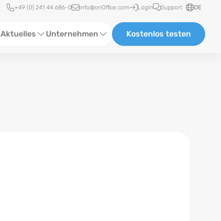
Schnellzugriff
+49 (0) 241 44 686-0
info@onOffice.com
Login
Support
DE
Aktuelles
Unternehmen
Kostenlos testen
ebinare
Über Uns
tatus-News
Partner und Kooperationen
eranstaltungen
Karriere
eferenzen
log
ewsletter
n