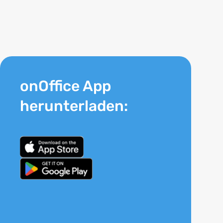
onOffice App
herunterladen: