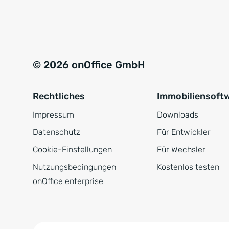
e
a
r
t
s
i
t
v
© 2026 onOffice GmbH
ä
e
n
:
Rechtliches
Immobiliensoft
d
n
Impressum
Downloads
i
Datenschutz
Für Entwickler
s
Cookie-Einstellungen
Für Wechsler
*
Nutzungsbedingungen
Kostenlos testen
onOffice enterprise