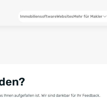
Header
Immobiliensoftware
Websites
Mehr für Makler
SEO und Content
W
Social Media
S
Social Ads
V
Google Ads
R
nden?
Newsletter-Pakete
B
Consulting
N
s Ihnen aufgefallen ist. Wir sind dankbar für Ihr Feedback.
Softwareschulunge