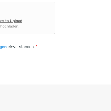
les to Upload
 hochladen.
gen
einverstanden.
*