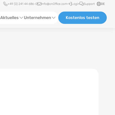
Schnellzugriff
+49 (0) 241 44 686-0
info@onOffice.com
Login
Support
DE
Aktuelles
Unternehmen
Kostenlos testen
ebinare
Über Uns
tatus-News
Partner und Kooperationen
eranstaltungen
Karriere
eferenzen
log
ewsletter
n