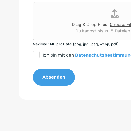
Drag & Drop Files,
Choose Fi
Du kannst bis zu 5 Dateien
Maximal 1 MB pro Datei (png, jpg, jpeg, webp, pdf)
D
Ich bin mit den
Datenschutzbestimmun
S
G
Absenden
V
O
A
-
l
E
t
i
e
n
r
v
n