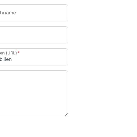
chname
CRM für Banken
den (URL)
*