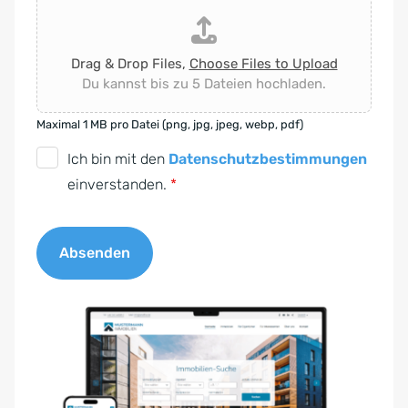
Drag & Drop Files,
Choose Files to Upload
Du kannst bis zu 5 Dateien hochladen.
Maximal 1 MB pro Datei (png, jpg, jpeg, webp, pdf)
D
Ich bin mit den
Datenschutzbestimmungen
S
einverstanden.
*
G
V
Absenden
O
-
A
E
l
i
t
n
e
v
r