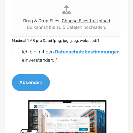
Drag & Drop Files,
Choose Files to Upload
Du kannst bis zu 5 Dateien hochladen.
Maximal 1 MB pro Datei (png, jpg, jpeg, webp, pdf)
D
Ich bin mit den
Datenschutzbestimmungen
S
einverstanden.
*
G
V
Absenden
O
-
A
E
l
i
t
n
e
v
r