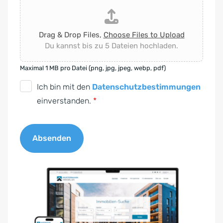
Drag & Drop Files,
Choose Files to Upload
Du kannst bis zu 5 Dateien hochladen.
Maximal 1 MB pro Datei (png, jpg, jpeg, webp, pdf)
D
Ich bin mit den
Datenschutzbestimmungen
S
einverstanden.
*
G
V
Absenden
O
-
A
E
l
i
t
n
e
v
r