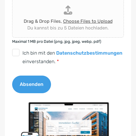
Drag & Drop Files,
Choose Files to Upload
Du kannst bis zu 5 Dateien hochladen.
Maximal 1 MB pro Datei (png, jpg, jpeg, webp, pdf)
D
Ich bin mit den
Datenschutzbestimmungen
S
einverstanden.
*
G
V
Absenden
O
-
A
E
l
i
t
n
e
v
r