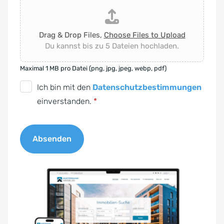
Drag & Drop Files,
Choose Files to Upload
Du kannst bis zu 5 Dateien hochladen.
Maximal 1 MB pro Datei (png, jpg, jpeg, webp, pdf)
D
Ich bin mit den
Datenschutzbestimmungen
S
einverstanden.
*
G
V
Absenden
O
-
A
E
l
i
t
n
e
v
r