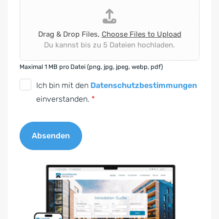
Drag & Drop Files,
Choose Files to Upload
Du kannst bis zu 5 Dateien hochladen.
Maximal 1 MB pro Datei (png, jpg, jpeg, webp, pdf)
D
Ich bin mit den
Datenschutzbestimmungen
S
einverstanden.
*
G
V
Absenden
O
-
A
E
l
i
t
n
e
v
r