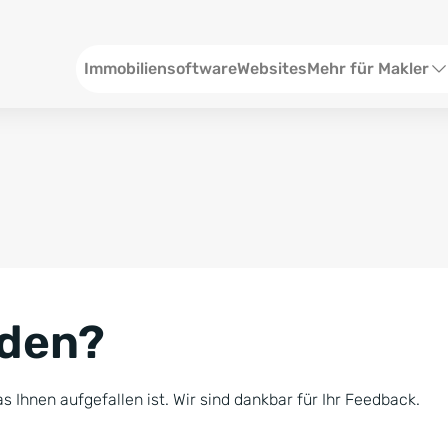
Header
Immobiliensoftware
Websites
Mehr für Makler
SEO und Content
W
Social Media
S
Social Ads
V
Google Ads
R
nden?
Newsletter-Pakete
B
Consulting
N
s Ihnen aufgefallen ist. Wir sind dankbar für Ihr Feedback.
Softwareschulunge