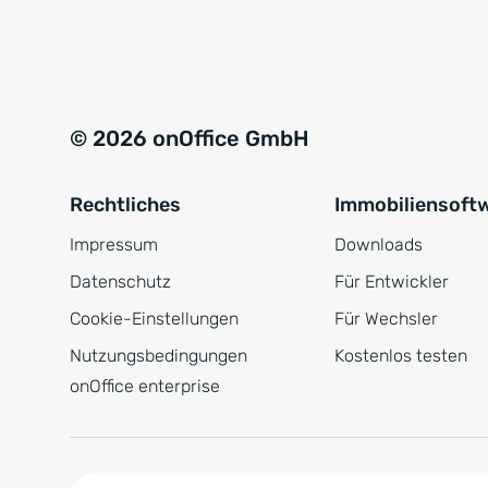
e
a
r
t
s
i
t
v
© 2026 onOffice GmbH
ä
e
n
:
Rechtliches
Immobiliensoft
d
n
Impressum
Downloads
i
Datenschutz
Für Entwickler
s
Cookie-Einstellungen
Für Wechsler
*
Nutzungsbedingungen
Kostenlos testen
onOffice enterprise