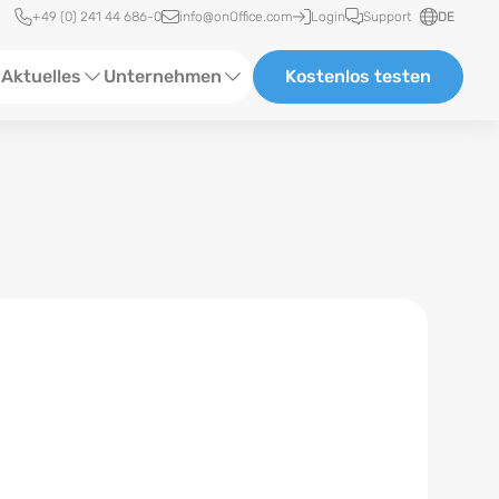
Schnellzugriff
+49 (0) 241 44 686-0
info@onOffice.com
Login
Support
DE
Aktuelles
Unternehmen
Kostenlos testen
ebinare
Über Uns
tatus-News
Partner und Kooperationen
eranstaltungen
Karriere
eferenzen
log
ewsletter
n