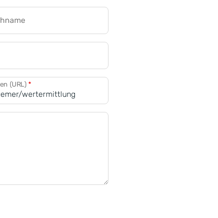
chname
CRM für Banken
den (URL)
*