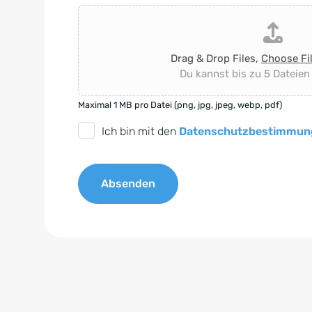
Drag & Drop Files,
Choose Fi
Du kannst bis zu 5 Dateien
Maximal 1 MB pro Datei (png, jpg, jpeg, webp, pdf)
D
Ich bin mit den
Datenschutzbestimmun
S
G
Absenden
V
O
A
-
l
E
t
i
e
n
r
v
n