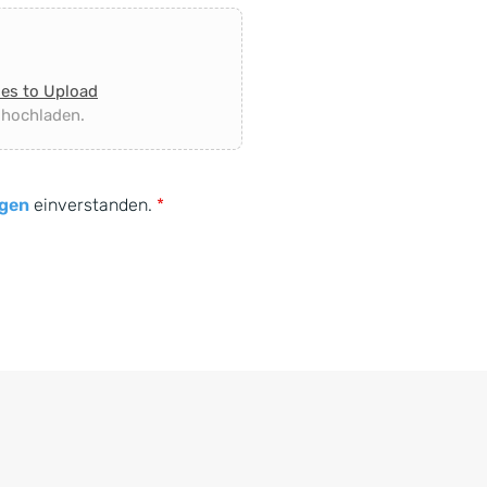
les to Upload
 hochladen.
gen
einverstanden.
*