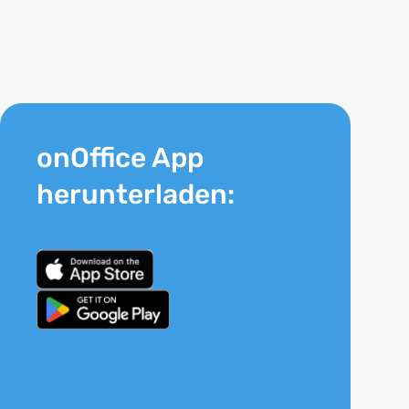
onOffice App
herunterladen: