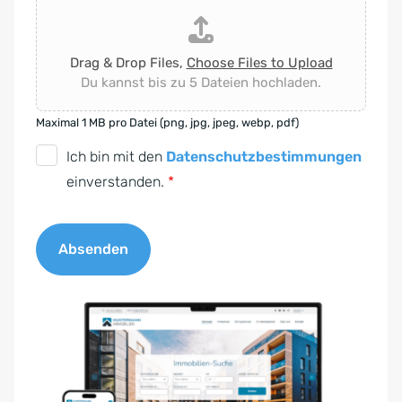
Drag & Drop Files,
Choose Files to Upload
Du kannst bis zu 5 Dateien hochladen.
Maximal 1 MB pro Datei (png, jpg, jpeg, webp, pdf)
D
Ich bin mit den
Datenschutzbestimmungen
S
einverstanden.
*
G
V
Absenden
O
-
A
E
l
i
t
n
e
v
r