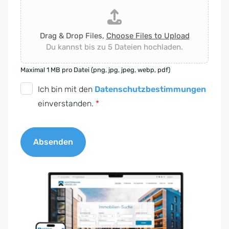
Drag & Drop Files,
Choose Files to Upload
Du kannst bis zu 5 Dateien hochladen.
Maximal 1 MB pro Datei (png, jpg, jpeg, webp, pdf)
D
Ich bin mit den
Datenschutzbestimmungen
S
einverstanden.
*
G
V
Absenden
O
-
A
E
l
i
t
n
e
v
r