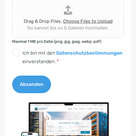
Drag & Drop Files,
Choose Files to Upload
Du kannst bis zu 5 Dateien hochladen.
Maximal 1 MB pro Datei (png, jpg, jpeg, webp, pdf)
D
Ich bin mit den
Datenschutzbestimmungen
S
einverstanden.
*
G
V
Absenden
O
-
A
E
l
i
t
n
e
v
r