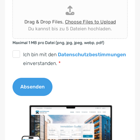
Drag & Drop Files,
Choose Files to Upload
Du kannst bis zu 5 Dateien hochladen.
Maximal 1 MB pro Datei (png, jpg, jpeg, webp, pdf)
D
Ich bin mit den
Datenschutzbestimmungen
S
einverstanden.
*
G
V
Absenden
O
-
A
E
l
i
t
n
e
v
r