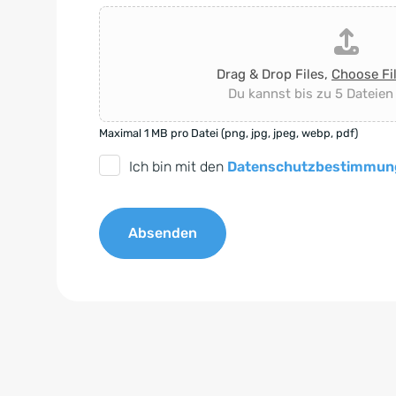
Drag & Drop Files,
Choose Fi
Du kannst bis zu 5 Dateien
Maximal 1 MB pro Datei (png, jpg, jpeg, webp, pdf)
D
Ich bin mit den
Datenschutzbestimmun
S
G
Absenden
V
O
A
-
l
E
t
i
e
n
r
v
n