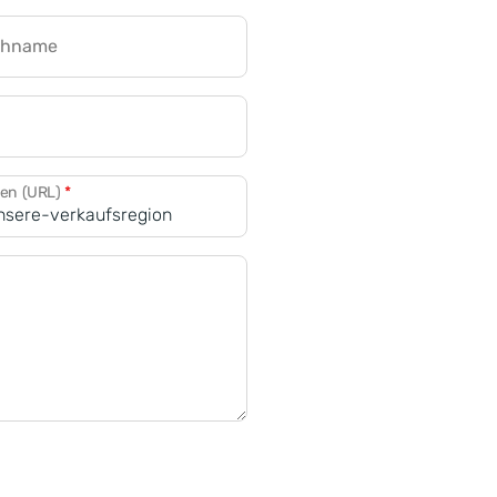
chname
CRM für Banken
den (URL)
*