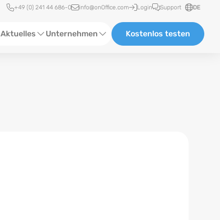
Schnellzugriff
+49 (0) 241 44 686-0
info@onOffice.com
Login
Support
DE
Aktuelles
Unternehmen
Kostenlos testen
ebinare
Über Uns
tatus-News
Partner und Kooperationen
eranstaltungen
Karriere
eferenzen
log
ewsletter
n