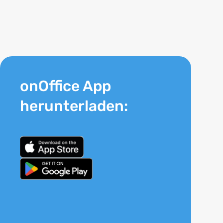
onOffice App
herunterladen: