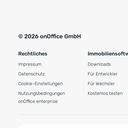
e
a
r
t
s
i
t
v
© 2026 onOffice GmbH
ä
e
n
:
Rechtliches
Immobiliensoft
d
n
Impressum
Downloads
i
Datenschutz
Für Entwickler
s
Cookie-Einstellungen
Für Wechsler
*
Nutzungsbedingungen
Kostenlos testen
onOffice enterprise