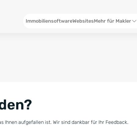
Header
Immobiliensoftware
Websites
Mehr für Makler
SEO und Content
W
Social Media
S
Social Ads
V
Google Ads
R
nden?
Newsletter-Pakete
B
Consulting
N
s Ihnen aufgefallen ist. Wir sind dankbar für Ihr Feedback.
Softwareschulunge