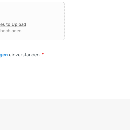
les to Upload
 hochladen.
gen
einverstanden.
*