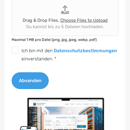
Drag & Drop Files,
Choose Files to Upload
Du kannst bis zu 5 Dateien hochladen.
Maximal 1 MB pro Datei (png, jpg, jpeg, webp, pdf)
D
Ich bin mit den
Datenschutzbestimmungen
S
einverstanden.
*
G
V
Absenden
O
-
A
E
l
i
t
n
e
v
r