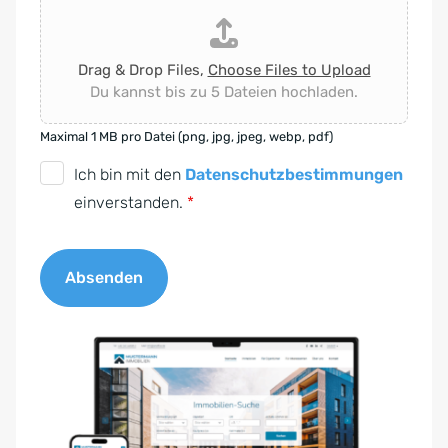
Drag & Drop Files,
Choose Files to Upload
Du kannst bis zu 5 Dateien hochladen.
Maximal 1 MB pro Datei (png, jpg, jpeg, webp, pdf)
D
Ich bin mit den
Datenschutzbestimmungen
S
einverstanden.
*
G
V
Absenden
O
-
A
E
l
i
t
n
e
v
r