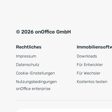
e
a
r
t
s
i
t
v
© 2026 onOffice GmbH
ä
e
n
:
Rechtliches
Immobiliensoft
d
n
Impressum
Downloads
i
Datenschutz
Für Entwickler
s
Cookie-Einstellungen
Für Wechsler
*
Nutzungsbedingungen
Kostenlos testen
onOffice enterprise