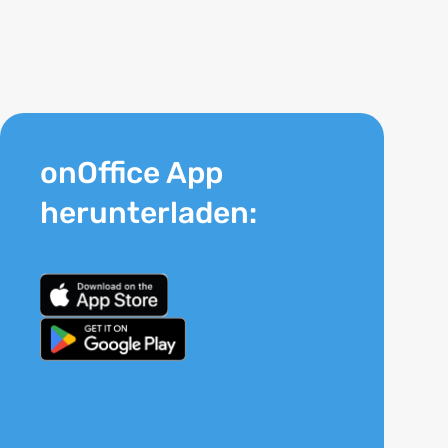
onOffice App
herunterladen: