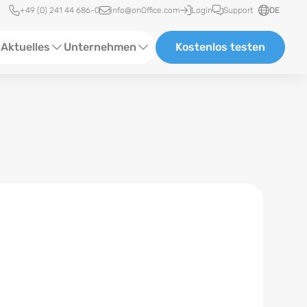
Schnellzugriff
+49 (0) 241 44 686-0
info@onOffice.com
Login
Support
DE
Aktuelles
Unternehmen
Kostenlos testen
ebinare
Über Uns
tatus-News
Partner und Kooperationen
eranstaltungen
Karriere
eferenzen
log
ewsletter
n