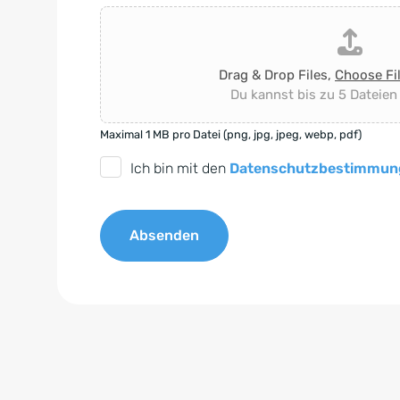
Drag & Drop Files,
Choose Fi
Du kannst bis zu 5 Dateien
Maximal 1 MB pro Datei (png, jpg, jpeg, webp, pdf)
D
Ich bin mit den
Datenschutzbestimmun
S
G
Absenden
V
O
A
-
l
E
t
i
e
n
r
v
n