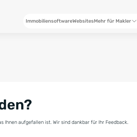
Header
Immobiliensoftware
Websites
Mehr für Makler
SEO und Content
W
Social Media
S
Social Ads
V
Google Ads
R
nden?
Newsletter-Pakete
B
Consulting
N
s Ihnen aufgefallen ist. Wir sind dankbar für Ihr Feedback.
Softwareschulunge