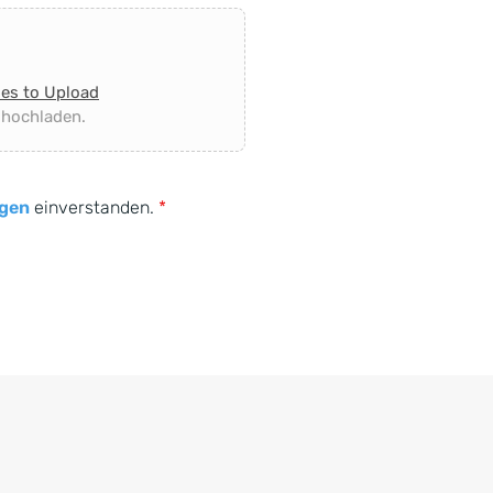
les to Upload
 hochladen.
gen
einverstanden.
*