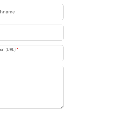
chname
CRM für Banken
den (URL)
*