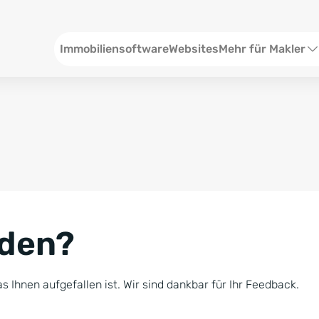
Header
Immobiliensoftware
Websites
Mehr für Makler
SEO und Content
W
Social Media
S
Social Ads
V
Google Ads
R
nden?
Newsletter-Pakete
B
Consulting
N
s Ihnen aufgefallen ist. Wir sind dankbar für Ihr Feedback.
Softwareschulunge