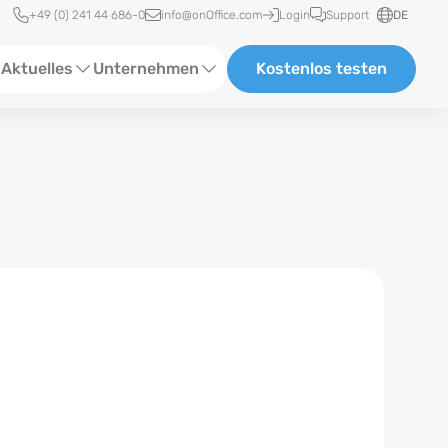
Schnellzugriff
+49 (0) 241 44 686-0
info@onOffice.com
Login
Support
DE
Aktuelles
Unternehmen
Kostenlos testen
ebinare
Über Uns
tatus-News
Partner und Kooperationen
eranstaltungen
Karriere
eferenzen
log
ewsletter
n