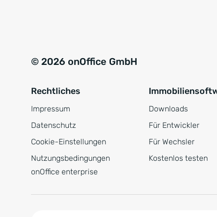
e
a
r
t
s
i
t
v
© 2026 onOffice GmbH
ä
e
n
:
Rechtliches
Immobiliensoft
d
n
Impressum
Downloads
i
Datenschutz
Für Entwickler
s
Cookie-Einstellungen
Für Wechsler
*
Nutzungsbedingungen
Kostenlos testen
onOffice enterprise