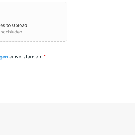
les to Upload
 hochladen.
gen
einverstanden.
*