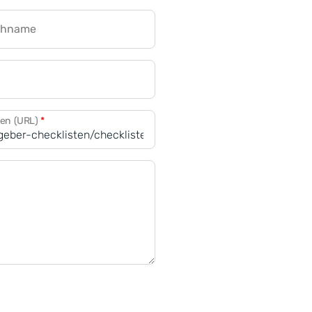
chname
CRM für Banken
den (URL)
*