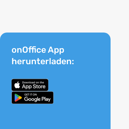
onOffice App
herunterladen: