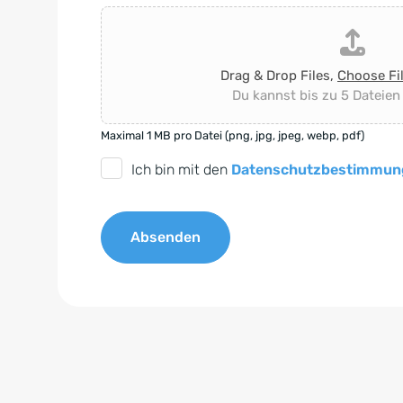
Drag & Drop Files,
Choose Fi
Du kannst bis zu 5 Dateien
Maximal 1 MB pro Datei (png, jpg, jpeg, webp, pdf)
D
Ich bin mit den
Datenschutzbestimmun
S
G
Absenden
V
O
A
-
l
E
t
i
e
n
r
v
n