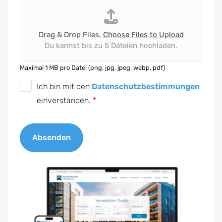
Drag & Drop Files,
Choose Files to Upload
Du kannst bis zu 5 Dateien hochladen.
Maximal 1 MB pro Datei (png, jpg, jpeg, webp, pdf)
D
Ich bin mit den
Datenschutzbestimmungen
S
einverstanden.
*
G
V
Absenden
O
-
A
E
l
i
t
n
e
v
r