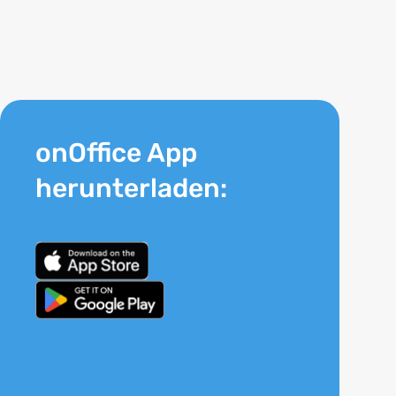
onOffice App
herunterladen: