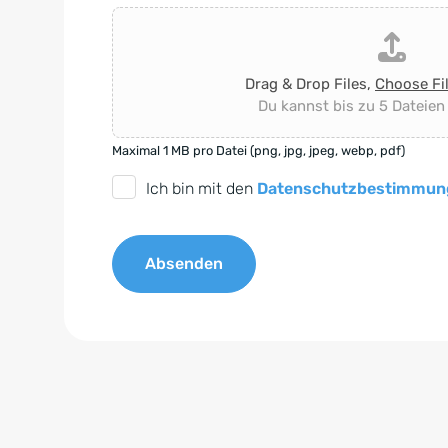
Drag & Drop Files,
Choose Fi
Du kannst bis zu 5 Dateien
Maximal 1 MB pro Datei (png, jpg, jpeg, webp, pdf)
D
Ich bin mit den
Datenschutzbestimmun
S
G
Absenden
V
O
A
-
l
E
t
i
e
n
r
v
n