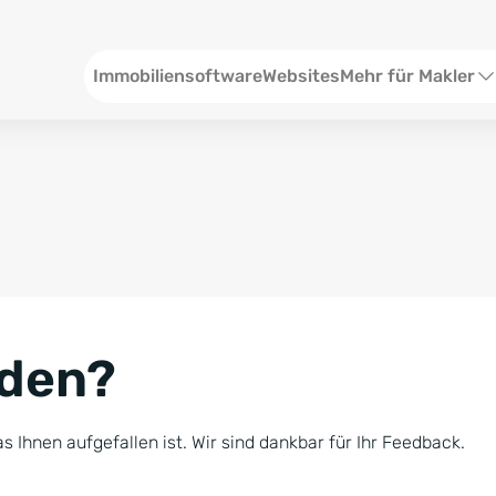
Header
Immobiliensoftware
Websites
Mehr für Makler
SEO und Content
W
Social Media
S
Social Ads
V
Google Ads
R
nden?
Newsletter-Pakete
B
Consulting
N
s Ihnen aufgefallen ist. Wir sind dankbar für Ihr Feedback.
Softwareschulunge