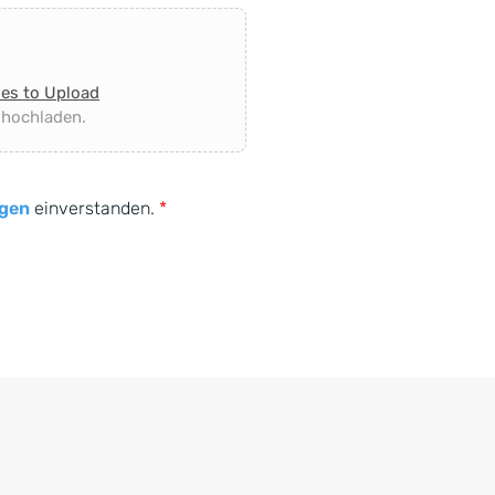
les to Upload
 hochladen.
gen
einverstanden.
*