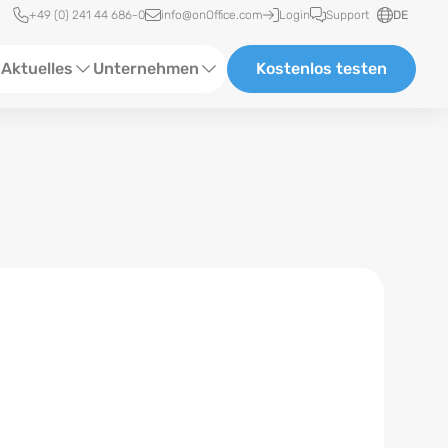
Schnellzugriff
+49 (0) 241 44 686-0
info@onOffice.com
Login
Support
DE
Aktuelles
Unternehmen
Kostenlos testen
ebinare
Über Uns
tatus-News
Partner und Kooperationen
eranstaltungen
Karriere
eferenzen
log
ewsletter
n