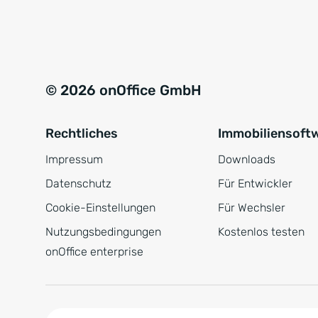
e
a
r
t
s
i
t
v
© 2026 onOffice GmbH
ä
e
n
:
Rechtliches
Immobiliensoft
d
n
Impressum
Downloads
i
Datenschutz
Für Entwickler
s
Cookie-Einstellungen
Für Wechsler
*
Nutzungsbedingungen
Kostenlos testen
onOffice enterprise