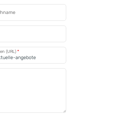
chname
CRM für Banken
den (URL)
*