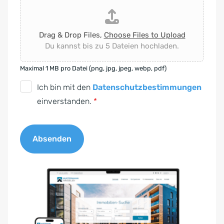
Drag & Drop Files,
Choose Files to Upload
Du kannst bis zu 5 Dateien hochladen.
Maximal 1 MB pro Datei (png, jpg, jpeg, webp, pdf)
D
Ich bin mit den
Datenschutzbestimmungen
S
einverstanden.
*
G
V
Absenden
O
-
A
E
l
i
t
n
e
v
r