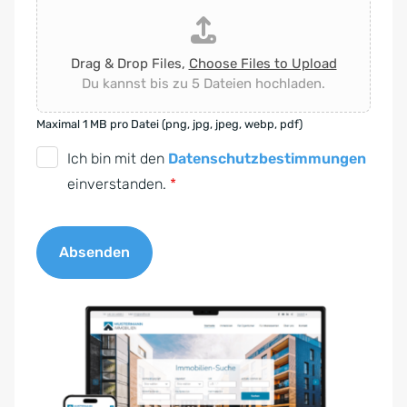
Drag & Drop Files,
Choose Files to Upload
Du kannst bis zu 5 Dateien hochladen.
Maximal 1 MB pro Datei (png, jpg, jpeg, webp, pdf)
D
Ich bin mit den
Datenschutzbestimmungen
S
einverstanden.
*
G
V
Absenden
O
-
A
E
l
i
t
n
e
v
r