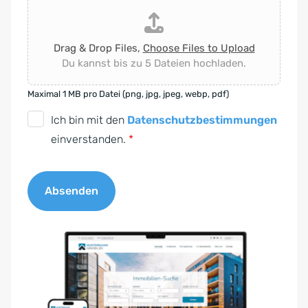
Drag & Drop Files,
Choose Files to Upload
Du kannst bis zu 5 Dateien hochladen.
Maximal 1 MB pro Datei (png, jpg, jpeg, webp, pdf)
D
Ich bin mit den
Datenschutzbestimmungen
S
einverstanden.
*
G
V
Absenden
O
-
A
E
l
i
t
n
e
v
r