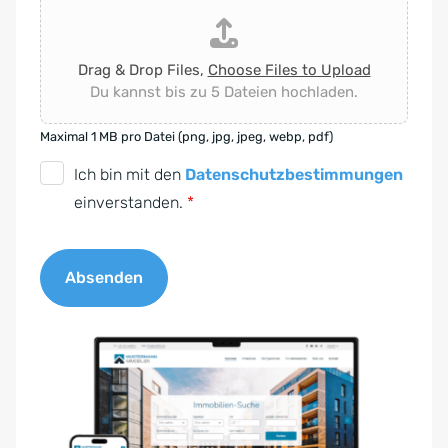
Drag & Drop Files,
Choose Files to Upload
Du kannst bis zu 5 Dateien hochladen.
Maximal 1 MB pro Datei (png, jpg, jpeg, webp, pdf)
D
Ich bin mit den
Datenschutzbestimmungen
S
einverstanden.
*
G
V
Absenden
O
-
A
E
l
i
t
n
e
v
r