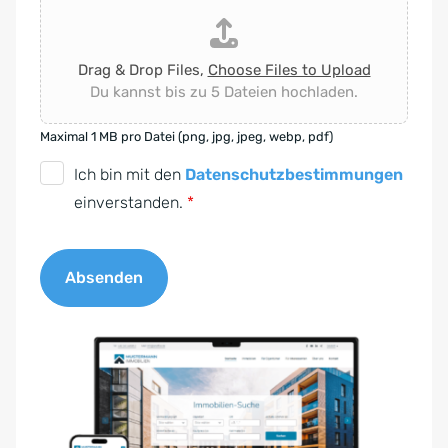
Drag & Drop Files,
Choose Files to Upload
Du kannst bis zu 5 Dateien hochladen.
Maximal 1 MB pro Datei (png, jpg, jpeg, webp, pdf)
D
Ich bin mit den
Datenschutzbestimmungen
S
einverstanden.
*
G
V
Absenden
O
-
A
E
l
i
t
n
e
v
r