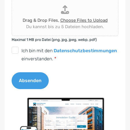
Drag & Drop Files,
Choose Files to Upload
Du kannst bis zu 5 Dateien hochladen.
Maximal 1 MB pro Datei (png, jpg, jpeg, webp, pdf)
D
Ich bin mit den
Datenschutzbestimmungen
S
einverstanden.
*
G
V
Absenden
O
-
A
E
l
i
t
n
e
v
r