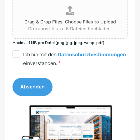
Drag & Drop Files,
Choose Files to Upload
Du kannst bis zu 5 Dateien hochladen.
Maximal 1 MB pro Datei (png, jpg, jpeg, webp, pdf)
D
Ich bin mit den
Datenschutzbestimmungen
S
einverstanden.
*
G
V
Absenden
O
-
A
E
l
i
t
n
e
v
r