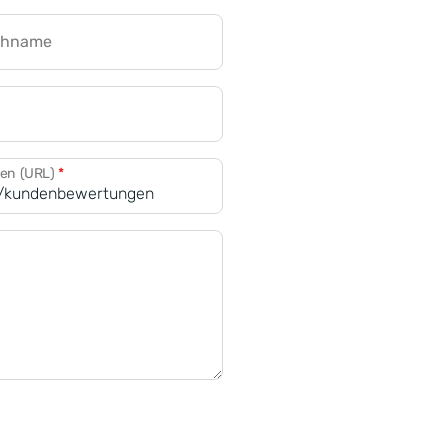
chname
CRM für Banken
den (URL)
*