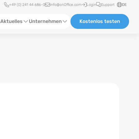
Schnellzugriff
+49 (0) 241 44 686-0
info@onOffice.com
Login
Support
DE
Aktuelles
Unternehmen
Kostenlos testen
ebinare
Über Uns
tatus-News
Partner und Kooperationen
eranstaltungen
Karriere
eferenzen
log
ewsletter
n