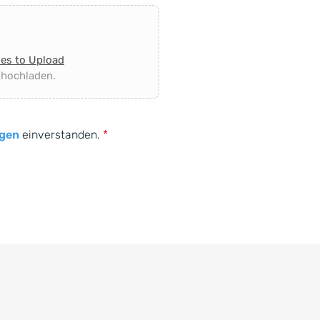
les to Upload
 hochladen.
gen
einverstanden.
*