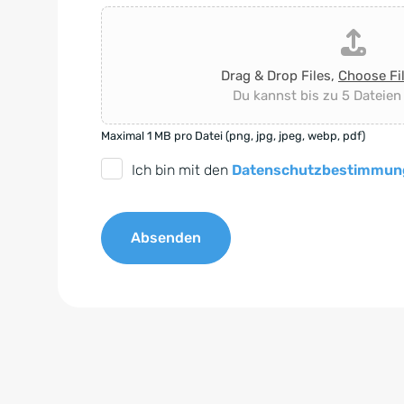
Drag & Drop Files,
Choose Fi
Du kannst bis zu 5 Dateien
Maximal 1 MB pro Datei (png, jpg, jpeg, webp, pdf)
D
Ich bin mit den
Datenschutzbestimmun
S
G
Absenden
V
O
A
-
l
E
t
i
e
n
r
v
n