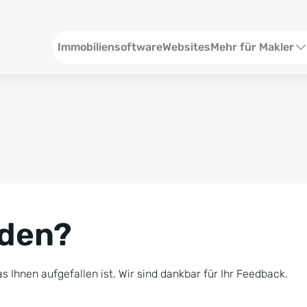
Header
Immobiliensoftware
Websites
Mehr für Makler
SEO und Content
W
Social Media
S
Social Ads
V
Google Ads
R
nden?
Newsletter-Pakete
B
Consulting
N
s Ihnen aufgefallen ist. Wir sind dankbar für Ihr Feedback.
Softwareschulunge