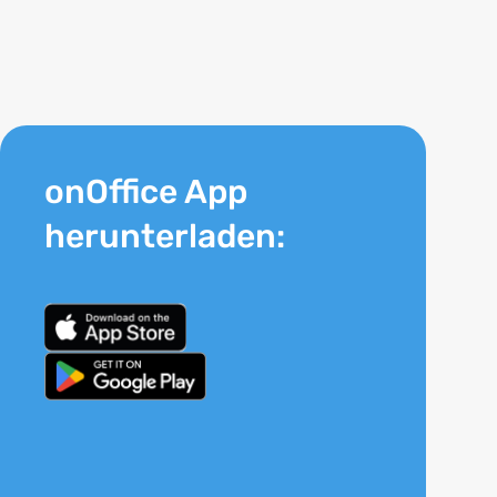
onOffice App
herunterladen: