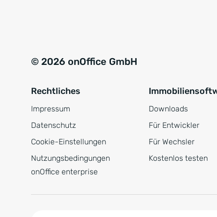
e
a
r
t
s
i
t
v
© 2026 onOffice GmbH
ä
e
n
:
Rechtliches
Immobiliensoft
d
n
Impressum
Downloads
i
Datenschutz
Für Entwickler
s
Cookie-Einstellungen
Für Wechsler
*
Nutzungsbedingungen
Kostenlos testen
onOffice enterprise