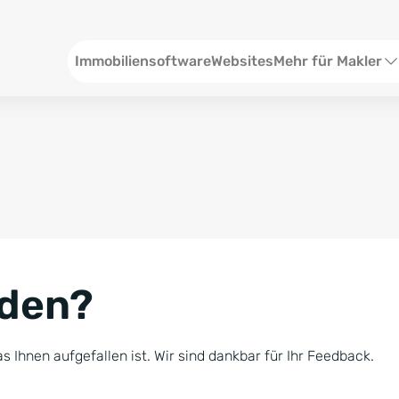
Header
Immobiliensoftware
Websites
Mehr für Makler
SEO und Content
W
Social Media
S
Social Ads
V
Google Ads
R
nden?
Newsletter-Pakete
B
Consulting
N
s Ihnen aufgefallen ist. Wir sind dankbar für Ihr Feedback.
Softwareschulunge