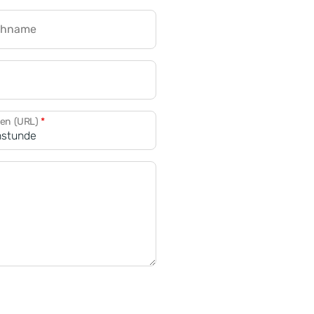
chname
CRM für Banken
den (URL)
*