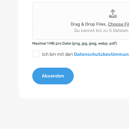
Drag & Drop Files,
Choose Fi
Du kannst bis zu 5 Dateien
Maximal 1 MB pro Datei (png, jpg, jpeg, webp, pdf)
D
Ich bin mit den
Datenschutzbestimmun
S
G
Absenden
V
O
A
-
l
E
t
i
e
n
r
v
n