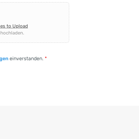
les to Upload
 hochladen.
gen
einverstanden.
*