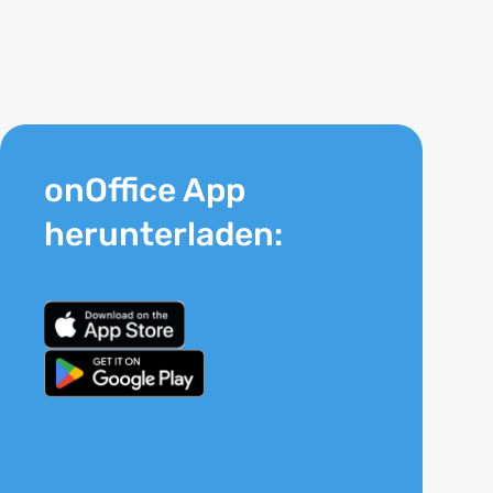
onOffice App
herunterladen: