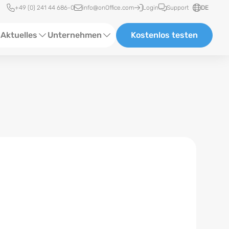
Schnellzugriff
+49 (0) 241 44 686-0
info@onOffice.com
Login
Support
DE
Aktuelles
Unternehmen
Kostenlos testen
ebinare
Über Uns
tatus-News
Partner und Kooperationen
eranstaltungen
Karriere
eferenzen
log
ewsletter
n