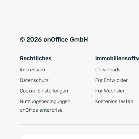
e
a
r
t
s
i
t
v
© 2026 onOffice GmbH
ä
e
n
:
Rechtliches
Immobiliensoft
d
n
Impressum
Downloads
i
Datenschutz
Für Entwickler
s
Cookie-Einstellungen
Für Wechsler
*
Nutzungsbedingungen
Kostenlos testen
onOffice enterprise