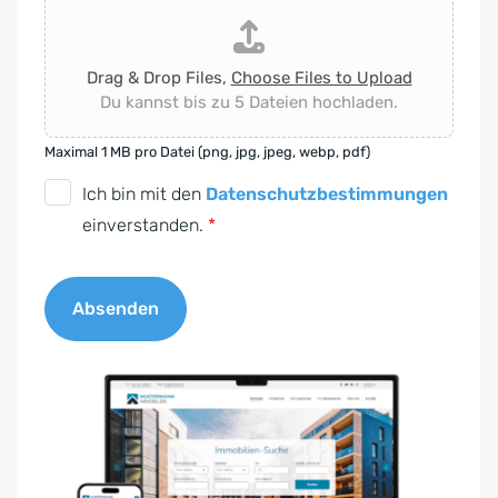
Drag & Drop Files,
Choose Files to Upload
Du kannst bis zu 5 Dateien hochladen.
Maximal 1 MB pro Datei (png, jpg, jpeg, webp, pdf)
D
Ich bin mit den
Datenschutzbestimmungen
S
einverstanden.
*
G
V
Absenden
O
-
A
E
l
i
t
n
e
v
r