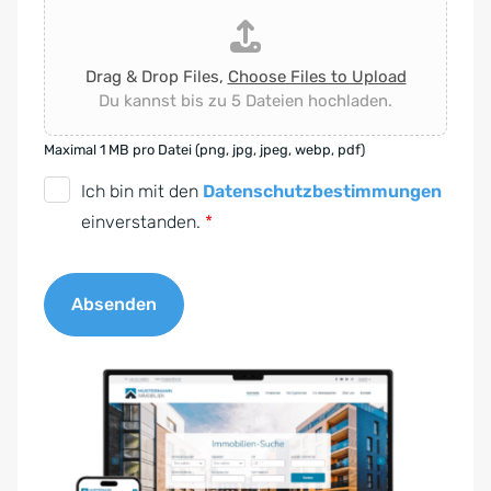
Drag & Drop Files,
Choose Files to Upload
Du kannst bis zu 5 Dateien hochladen.
Maximal 1 MB pro Datei (png, jpg, jpeg, webp, pdf)
D
Ich bin mit den
Datenschutzbestimmungen
S
einverstanden.
*
G
V
Absenden
O
-
A
E
l
i
t
n
e
v
r