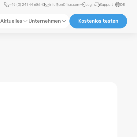
Schnellzugriff
+49 (0) 241 44 686-0
info@onOffice.com
Login
Support
DE
Aktuelles
Unternehmen
Kostenlos testen
ebinare
Über Uns
tatus-News
Partner und Kooperationen
eranstaltungen
Karriere
eferenzen
log
ewsletter
n