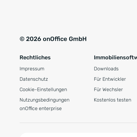
e
a
r
t
s
i
t
v
© 2026 onOffice GmbH
ä
e
n
:
Rechtliches
Immobiliensoft
d
n
Impressum
Downloads
i
Datenschutz
Für Entwickler
s
Cookie-Einstellungen
Für Wechsler
*
Nutzungsbedingungen
Kostenlos testen
onOffice enterprise