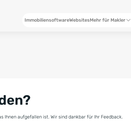
Header
Immobiliensoftware
Websites
Mehr für Makler
SEO und Content
W
Social Media
S
Social Ads
V
Google Ads
R
nden?
Newsletter-Pakete
B
Consulting
N
s Ihnen aufgefallen ist. Wir sind dankbar für Ihr Feedback.
Softwareschulunge