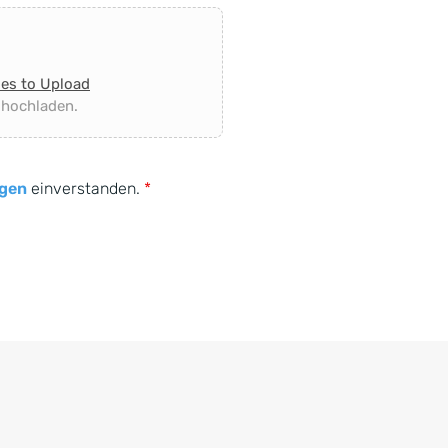
les to Upload
 hochladen.
gen
einverstanden.
*