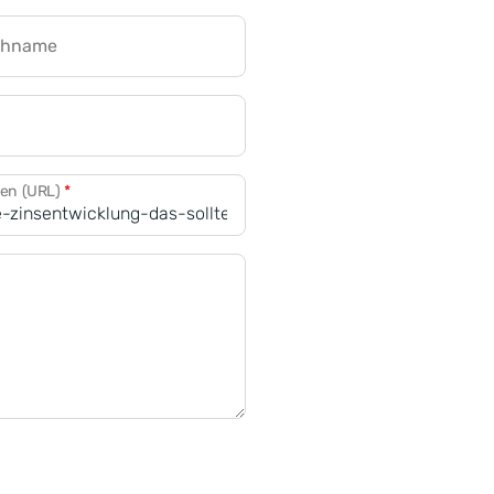
chname
CRM für Banken
den (URL)
*