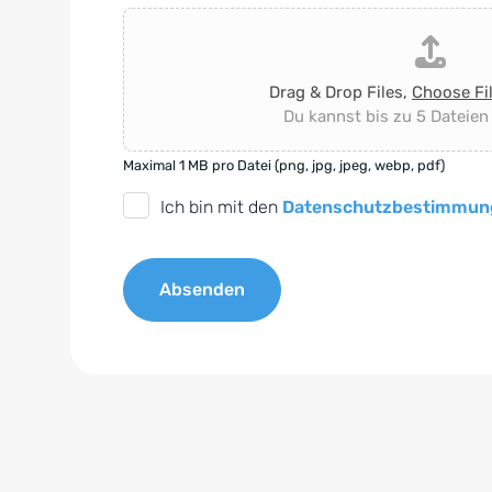
Drag & Drop Files,
Choose Fi
Du kannst bis zu 5 Dateien
Maximal 1 MB pro Datei (png, jpg, jpeg, webp, pdf)
D
Ich bin mit den
Datenschutzbestimmun
S
G
Absenden
V
O
A
-
l
E
t
i
e
n
r
v
n