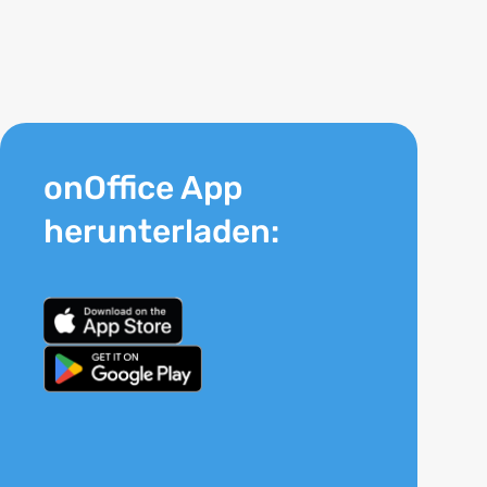
onOffice App
herunterladen: