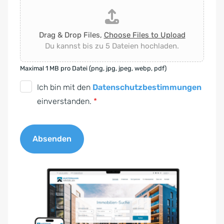
Drag & Drop Files,
Choose Files to Upload
Du kannst bis zu 5 Dateien hochladen.
Maximal 1 MB pro Datei (png, jpg, jpeg, webp, pdf)
D
Ich bin mit den
Datenschutzbestimmungen
S
einverstanden.
*
G
V
Absenden
O
-
A
E
l
i
t
n
e
v
r