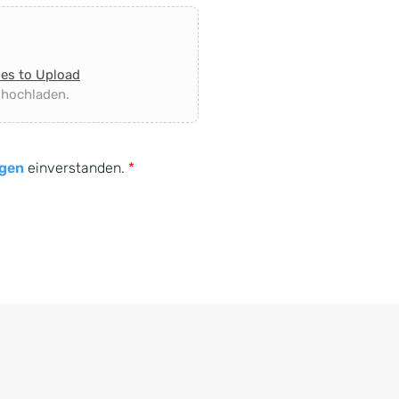
les to Upload
 hochladen.
gen
einverstanden.
*