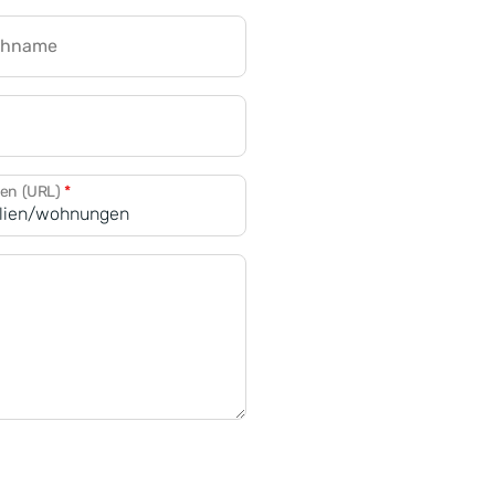
chname
CRM für Banken
den (URL)
*