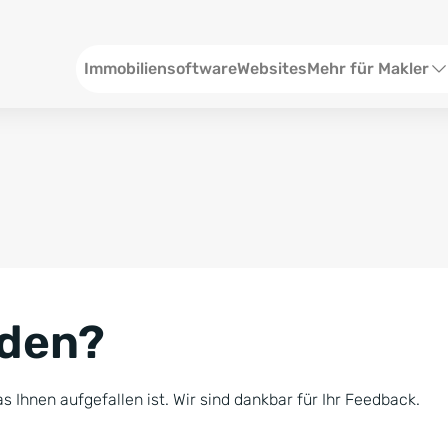
Header
Immobiliensoftware
Websites
Mehr für Makler
SEO und Content
W
Social Media
S
Social Ads
V
Google Ads
R
nden?
Newsletter-Pakete
B
Consulting
N
s Ihnen aufgefallen ist. Wir sind dankbar für Ihr Feedback.
Softwareschulunge