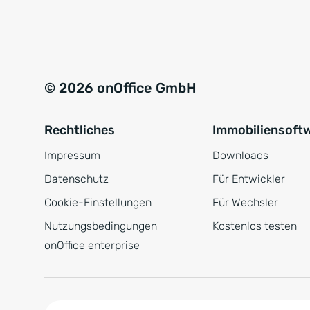
e
a
r
t
s
i
t
v
© 2026 onOffice GmbH
ä
e
n
:
Rechtliches
Immobiliensoft
d
n
Impressum
Downloads
i
Datenschutz
Für Entwickler
s
Cookie-Einstellungen
Für Wechsler
*
Nutzungsbedingungen
Kostenlos testen
onOffice enterprise