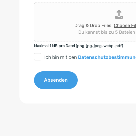
Drag & Drop Files,
Choose Fi
Du kannst bis zu 5 Dateien
Maximal 1 MB pro Datei (png, jpg, jpeg, webp, pdf)
D
Ich bin mit den
Datenschutzbestimmun
S
G
Absenden
V
O
A
-
l
E
t
i
e
n
r
v
n