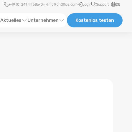
Schnellzugriff
+49 (0) 241 44 686-0
info@onOffice.com
Login
Support
DE
Aktuelles
Unternehmen
Kostenlos testen
ebinare
Über Uns
tatus-News
Partner und Kooperationen
eranstaltungen
Karriere
eferenzen
log
ewsletter
n