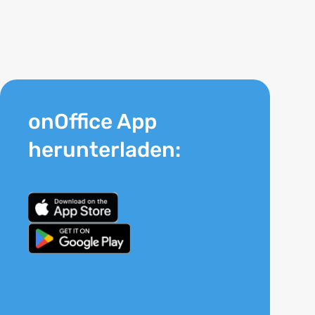
onOffice App
herunterladen: