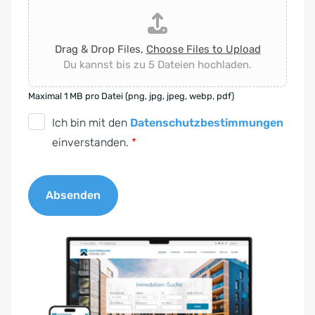
Drag & Drop Files,
Choose Files to Upload
Du kannst bis zu 5 Dateien hochladen.
Maximal 1 MB pro Datei (png, jpg, jpeg, webp, pdf)
D
Ich bin mit den
Datenschutzbestimmungen
S
einverstanden.
*
G
V
Absenden
O
-
A
E
l
i
t
n
e
v
r