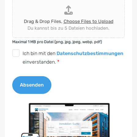
Drag & Drop Files,
Choose Files to Upload
Du kannst bis zu 5 Dateien hochladen.
Maximal 1 MB pro Datei (png, jpg, jpeg, webp, pdf)
D
Ich bin mit den
Datenschutzbestimmungen
S
einverstanden.
*
G
V
Absenden
O
-
A
E
l
i
t
n
e
v
r