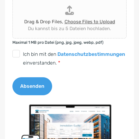
Drag & Drop Files,
Choose Files to Upload
Du kannst bis zu 5 Dateien hochladen.
Maximal 1 MB pro Datei (png, jpg, jpeg, webp, pdf)
D
Ich bin mit den
Datenschutzbestimmungen
S
einverstanden.
*
G
V
Absenden
O
-
A
E
l
i
t
n
e
v
r